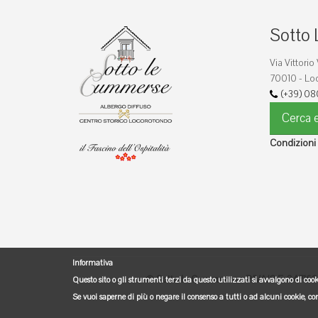
Sotto 
Via Vittorio
70010 - Loc
(+39) 08
Cerca e
Condizioni
Informativa
© Sotto le Cummerse - P.IVA/C.F. 047162007
Questo sito o gli strumenti terzi da questo utilizzati si avvalgono di cook
Se vuoi saperne di più o negare il consenso a tutti o ad alcuni cookie, c