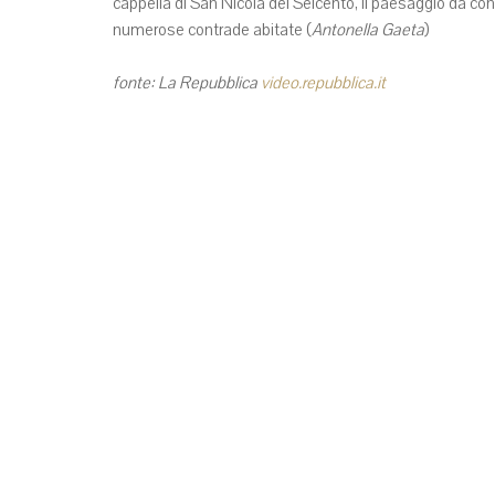
cappella di San Nicola del Seicento, il paesaggio da con
numerose contrade abitate (
Antonella Gaeta
)
fonte: La Repubblica
video.repubblica.it