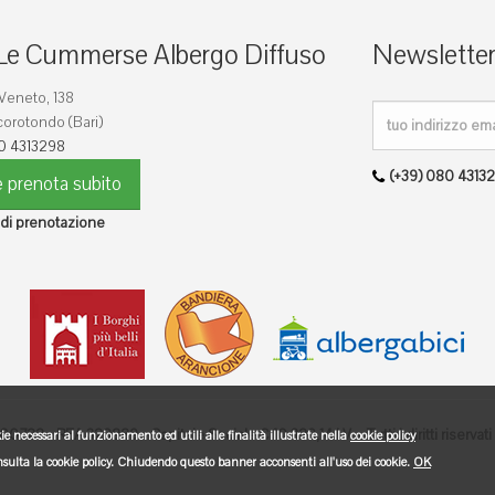
Le Cummerse Albergo Diffuso
Newslette
 Veneto, 138
orotondo (Bari)
0 4313298
(+39) 080 4313
 prenota subito
 di prenotazione
22 - REA 329889 - Capitale Sociale € 10.329,14 I.V. - Tutti i diritti riservati
ie necessari al funzionamento ed utili alle finalità illustrate nella
cookie policy
onsulta la cookie policy. Chiudendo questo banner acconsenti all'uso dei cookie.
OK