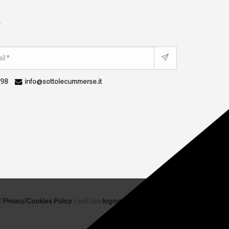
r
298
info@sottolecummerse.it
 |
Privacy/Cookies Policy
|
web dev
logovia