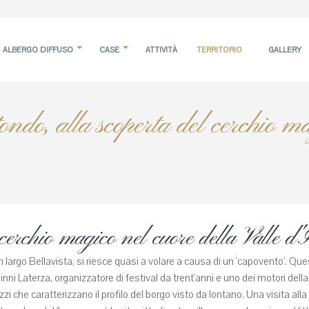
ALBERGO DIFFUSO
CASE
ATTIVITÀ
TERRITORIO
GALLERY
ndo, alla scoperta del cerchio ma
cerchio magico nel cuore della Valle d'I
largo Bellavista, si riesce quasi a volare a causa di un 'capovento'. Queste
Ninni Laterza, organizzatore di festival da trent'anni e uno dei motori del
guzzi che caratterizzano il profilo del borgo visto da lontano. Una visita 