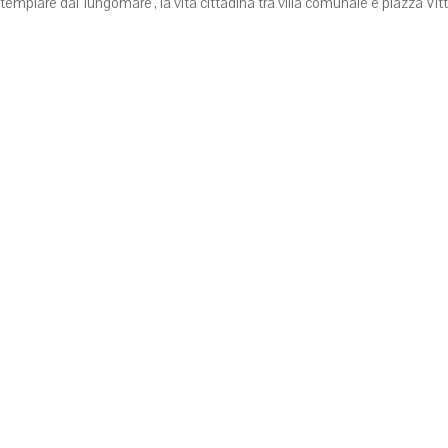
templare dal 'lungomare', la vita cittadina tra villa comunale e piazza Vi