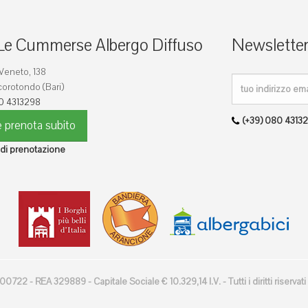
Le Cummerse Albergo Diffuso
Newslette
 Veneto, 138
orotondo (Bari)
0 4313298
(+39) 080 4313
 prenota subito
 di prenotazione
22 - REA 329889 - Capitale Sociale € 10.329,14 I.V. - Tutti i diritti riservati