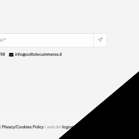
r
298
info@sottolecummerse.it
 |
Privacy/Cookies Policy
|
web dev
logovia