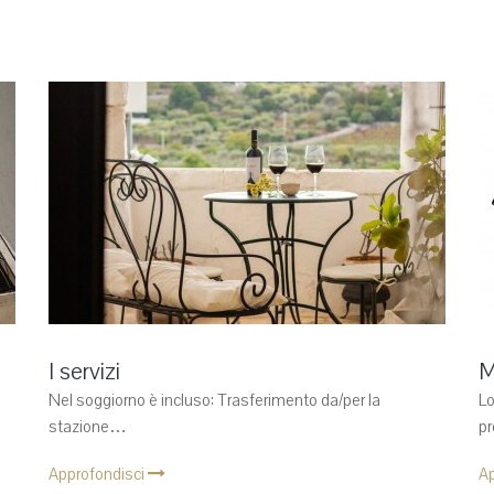
I servizi
M
Nel soggiorno è incluso: Trasferimento da/per la
Lo
stazione…
p
Approfondisci
Ap