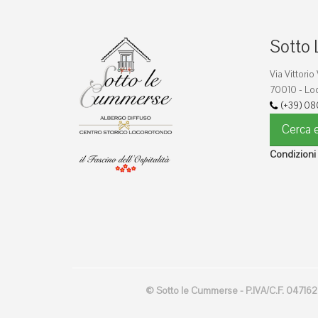
Sotto 
Via Vittorio
70010 - Loc
(+39) 08
Cerca e
Condizioni
© Sotto le Cummerse - P.IVA/C.F. 047162007